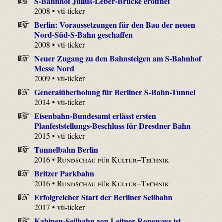
S-Bahnhof Julius-Leber-Brücke eröffnet
2008 • vti-ticker
Berlin: Voraussetzungen für den Bau der neuen
Nord-Süd-S-Bahn geschaffen
2008 • vti-ticker
Neuer Zugang zu den Bahnsteigen am S-Bahnhof
Messe Nord
2009 • vti-ticker
Generalüberholung für Berliner S-Bahn-Tunnel
2014 • vti-ticker
Eisenbahn-Bundesamt erlässt ersten
Planfeststellungs-Beschluss für Dresdner Bahn
2015 • vti-ticker
Tunnelbahn Berlin
2016 •
Rundschau für Kultur+Technik
Britzer Parkbahn
2016 •
Rundschau für Kultur+Technik
Erfolgreicher Start der Berliner Seilbahn
2017 • vti-ticker
Kabinen-Seilbahn von Leitner Ropeways ist