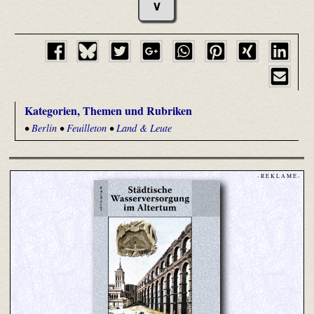
∨
Kategorien, Themen und Rubriken
•
Berlin
•
Feuilleton
•
Land & Leute
- R E K L A M E -